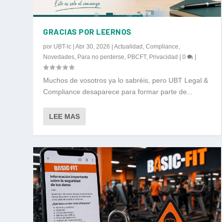
GRACIAS POR LEERNOS
por
UBT-lc
|
Abr 30, 2026
|
Actualidad
,
Compliance
,
Novedades
,
Para no perderse
,
PBCFT
,
Privacidad
|
0
|
Muchos de vosotros ya lo sabréis, pero UBT Legal &
Compliance desaparece para formar parte de...
LEE MAS