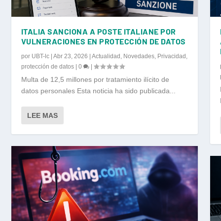
ITALIA SANCIONA A POSTE ITALIANE POR
VULNERACIONES EN PROTECCIÓN DE DATOS
por
UBT-lc
|
Abr 23, 2026
|
Actualidad
,
Novedades
,
Privacidad
,
protección de datos
|
0
|
Multa de 12,5 millones por tratamiento ilícito de
datos personales Esta noticia ha sido publicada...
LEE MAS