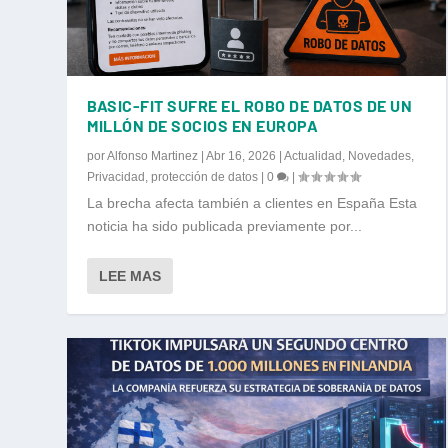
BASIC-FIT SUFRE EL ROBO DE DATOS DE UN
MILLÓN DE SOCIOS EN EUROPA
por
Alfonso Martinez
|
Abr 16, 2026
|
Actualidad
,
Novedades
,
Privacidad
,
protección de datos
|
0
|
La brecha afecta también a clientes en España Esta
noticia ha sido publicada previamente por...
LEE MAS