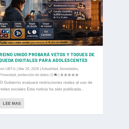
REINO UNIDO PROBARÁ VETOS Y TOQUES DE
QUEDA DIGITALES PARA ADOLESCENTES
por
UBT-lc
|
Mar 26, 2026
|
Actualidad
,
Novedades
,
Privacidad
,
protección de datos
|
0
|
El Gobierno evaluará restricciones reales al uso de
redes sociales Esta noticia ha sido publicada...
LEE MAS