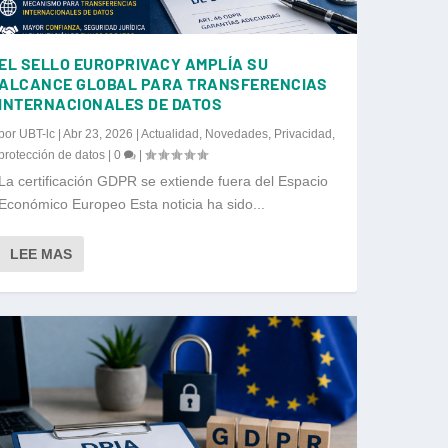
EL SELLO EUROPRIVACY AMPLÍA SU
ALCANCE GLOBAL PARA TRANSFERENCIAS
INTERNACIONALES DE DATOS
por
UBT-lc
|
Abr 23, 2026
|
Actualidad
,
Novedades
,
Privacidad
,
protección de datos
|
0
|
La certificación GDPR se extiende fuera del Espacio
Económico Europeo Esta noticia ha sido...
LEE MAS