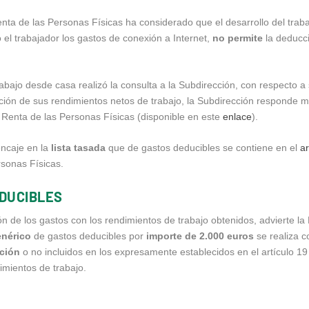
ta de las Personas Físicas ha considerado que el desarrollo del trab
 el trabajador los gastos de conexión a Internet,
no permite
la deducci
bajo desde casa realizó la consulta a la Subdirección, con respecto a 
ción de sus rendimientos netos de trabajo, la Subdirección responde m
Renta de las Personas Físicas (disponible en este
enlace
).
ncaje en la
lista tasada
que de gastos deducibles se contiene en el
ar
rsonas Físicas.
EDUCIBLES
ión de los gastos con los rendimientos de trabajo obtenidos, advierte l
enérico
de gastos deducibles por
importe de 2.000 euros
se realiza co
ación
o no incluidos en los expresamente establecidos en el artículo 1
imientos de trabajo.