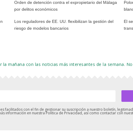
Orden de detención contra el expropietario del Málaga
Polo
por delitos económicos
blan
en
Los reguladores de EE. UU. flexibilizan la gestión del
El s
riesgo de modelos bancarios
tran
or la mañana con las noticias más interesantes de la semana.
s facilitados con el fin de gestionar su suscripción a nuestro boletín, legiti
ás información en nuestra Política de Privacidad, así como contactar con nue