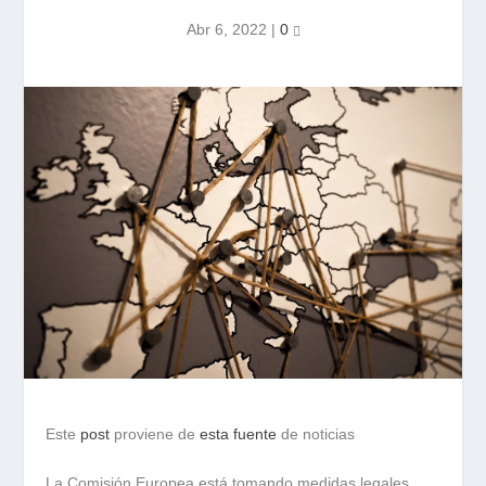
Abr 6, 2022
|
0
Este
post
proviene de
esta fuente
de noticias
La Comisión Europea está tomando medidas legales