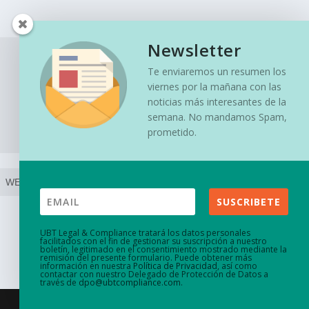
Newsletter
Te enviaremos un resumen los
viernes por la mañana con las
noticias más interesantes de la
semana. No mandamos Spam,
prometido.
SUSCRIBETE
UBT Legal & Compliance tratará los datos personales
facilitados con el fin de gestionar su suscripción a nuestro
boletín, legitimado en el consentimiento mostrado mediante la
remisión del presente formulario. Puede obtener más
información en nuestra
Política de Privacidad
, así como
contactar con nuestro Delegado de Protección de Datos a
través de
dpo@ubtcompliance.com
.