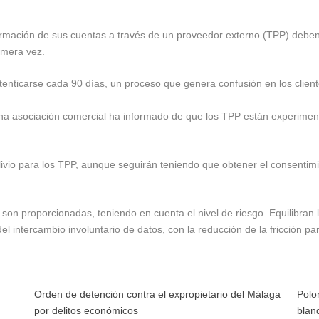
nformación de sus cuentas a través de un proveedor externo (TPP) deben
imera vez.
tenticarse cada 90 días, un proceso que genera confusión en los client
una asociación comercial ha informado de que los TPP están experimen
livio para los TPP, aunque seguirán teniendo que obtener el consentimi
on proporcionadas, teniendo en cuenta el nivel de riesgo. Equilibran 
l intercambio involuntario de datos, con la reducción de la fricción para
Orden de detención contra el expropietario del Málaga
Polo
por delitos económicos
blan