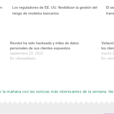
en
Los reguladores de EE. UU. flexibilizan la gestión del
El s
riesgo de modelos bancarios
tran
Revolut ha sido hackeada y miles de datos
Violaci
personales de sus clientes expuestos
los clie
septiembre 22, 2022
marzo 
En «Actualidad»
En «Act
or la mañana con las noticias más interesantes de la semana.