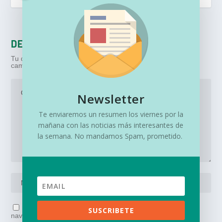
DEJA UNA RESPUESTA
Tu dirección de correo electrónico no será publicada.
Los
campos obligatorios están marcados con
*
Newsletter
Te enviaremos un resumen los viernes por la
mañana con las noticias más interesantes de
la semana. No mandamos Spam, prometido.
Guarda mi nombre, correo electrónico y web en este
SUSCRIBETE
navegador para la próxima vez que comente.