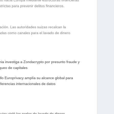
ctas para prevenir delitos financieros.
ación. Las autoridades suizas recalcan la
izadas como canales para el lavado de dinero
nia investiga a Zondacrypto por presunto fraude y
queo de capitales
ello Europrivacy amplía su alcance global para
sferencias internacionales de datos
iza violó las reglas de lavado de dinero,