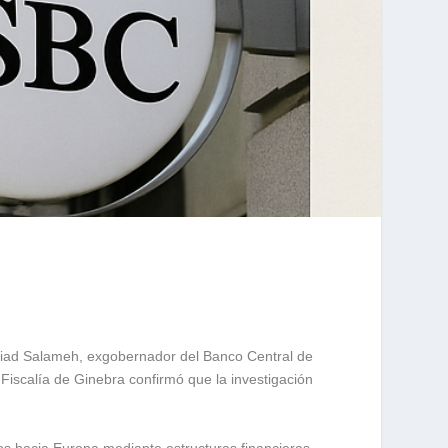
 Riad Salameh, exgobernador del Banco Central de
 Fiscalía de Ginebra confirmó que la investigación
os hacia Europa mediante estructuras financieras