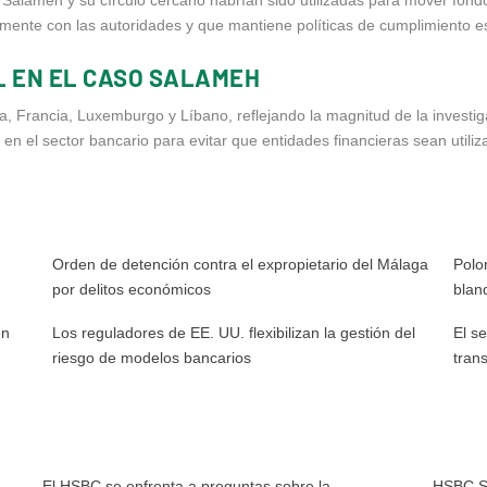
te con las autoridades y que mantiene políticas de cumplimiento estri
 EN EL CASO SALAMEH
a, Francia, Luxemburgo y Líbano, reflejando la magnitud de la investig
en el sector bancario para evitar que entidades financieras sean util
Orden de detención contra el expropietario del Málaga
Polo
por delitos económicos
blan
en
Los reguladores de EE. UU. flexibilizan la gestión del
El s
riesgo de modelos bancarios
tran
El HSBC se enfrenta a preguntas sobre la
HSBC Su