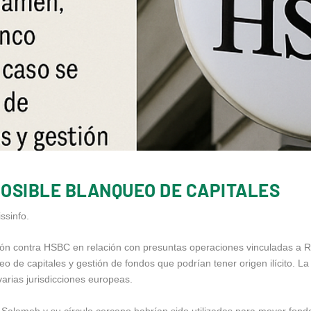
OSIBLE BLANQUEO DE CAPITALES
ssinfo.
ción contra HSBC en relación con presuntas operaciones vinculadas a
 de capitales y gestión de fondos que podrían tener origen ilícito. La
arias jurisdicciones europeas.
 Salameh y su círculo cercano habrían sido utilizadas para mover fond