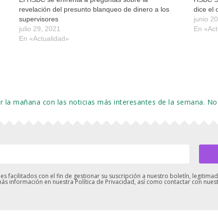
revelación del presunto blanqueo de dinero a los
dice el
supervisores
junio 2
julio 29, 2021
En «Act
En «Actualidad»
or la mañana con las noticias más interesantes de la semana.
s facilitados con el fin de gestionar su suscripción a nuestro boletín, legiti
ás información en nuestra Política de Privacidad, así como contactar con nue