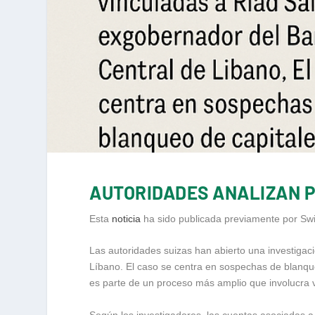
AUTORIDADES ANALIZAN P
Esta
noticia
ha sido publicada previamente por Swi
Las autoridades suizas han abierto una investiga
Líbano. El caso se centra en sospechas de blanqueo
es parte de un proceso más amplio que involucra v
Según los investigadores, las cuentas asociadas a